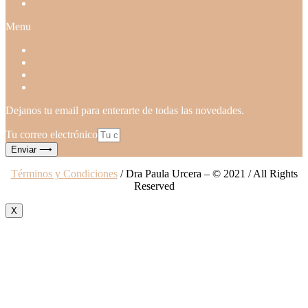
Contacto
Menu
Inicio
Profesionales
Dra Paula Urcera
Contacto
Dejanos tu email para enterarte de todas las novedades.
Tu correo electrónico
Enviar ⟶
Términos y Condiciones
/ Dra Paula Urcera – © 2021 / All Rights
Reserved
X