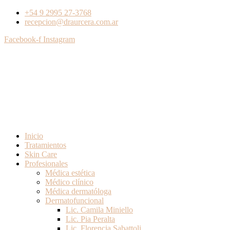
+54 9 2995 27-3768
recepcion@draurcera.com.ar
Facebook-f
Instagram
Inicio
Tratamientos
Skin Care
Profesionales
Médica estética
Médico clínico
Médica dermatóloga
Dermatofuncional
Lic. Camila Miniello
Lic. Pia Peralta
Lic. Florencia Sabattoli