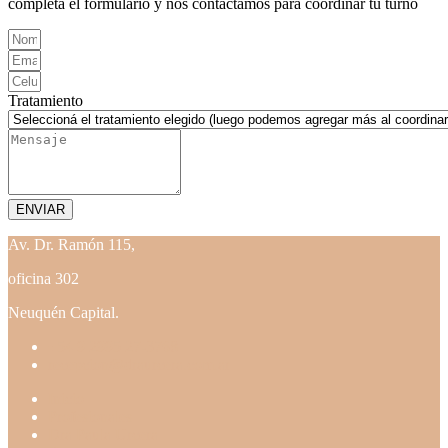
completá el formulario y nos contactamos para coordinar tu turno
Tratamiento
ENVIAR
Av. Dr. Ramón 115,
oficina 302
Neuquén Capital.
+54 9 2995 27-3768
recepcion@draurcera.com.ar
Inicio
Profesionales
Dra Paula Urcera