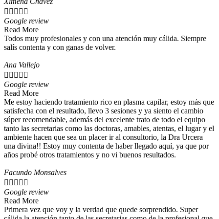
Ximena Chávez





Google review
Read More
Todos muy profesionales y con una atención muy cálida. Siempre
salís contenta y con ganas de volver.
Ana Vallejo





Google review
Read More
Me estoy haciendo tratamiento rico en plasma capilar, estoy más que
satisfecha con el resultado, llevo 3 sesiones y ya siento el cambio
súper recomendable, además del excelente trato de todo el equipo
tanto las secretarias como las doctoras, amables, atentas, el lugar y el
ambiente hacen que sea un placer ir al consultorio, la Dra Urcera
una divina!! Estoy muy contenta de haber llegado aquí, ya que por
años probé otros tratamientos y no vi buenos resultados.
Facundo Monsalves





Google review
Read More
Primera vez que voy y la verdad que quede sorprendido. Super
cálida la atención tanto de las secretarias como de la profesional que