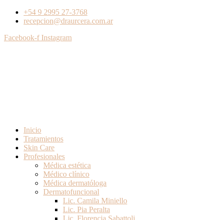
+54 9 2995 27-3768
recepcion@draurcera.com.ar
Facebook-f
Instagram
Inicio
Tratamientos
Skin Care
Profesionales
Médica estética
Médico clínico
Médica dermatóloga
Dermatofuncional
Lic. Camila Miniello
Lic. Pia Peralta
Lic. Florencia Sabattoli