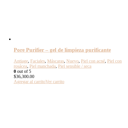
Pore Purifier – gel de limpieza purificante
Antiage
,
Faciales
,
Máscaras
,
Nuevo
,
Piel con acné
,
Piel con
rosácea
,
Piel manchada
,
Piel sensible / seca
0
out of 5
$
36,300.00
Agregar al carrito
Ver carrito