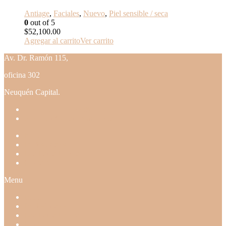
Antiage
,
Faciales
,
Nuevo
,
Piel sensible / seca
0
out of 5
$
52,100.00
Agregar al carrito
Ver carrito
Av. Dr. Ramón 115,
oficina 302
Neuquén Capital.
+54 9 2995 27-3768
recepcion@draurcera.com.ar
Inicio
Profesionales
Dra Paula Urcera
Contacto
Menu
Inicio
Profesionales
Dra Paula Urcera
Contacto