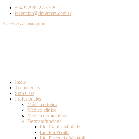
+54 9 2995 27-3768
recepcion@draurcera.com.ar
Facebook-f
Instagram
Inicio
Tratamientos
Skin Care
Profesionales
Médica estética
Médico clínico
Médica dermatóloga
Dermatofuncional
Lic. Camila Miniello
Lic. Pia Peralta
Lic. Florencia Sabattoli