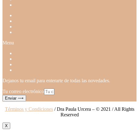
recepcion@draurcera.com.ar
Inicio
Profesionales
Dra Paula Urcera
Contacto
Menu
Inicio
Profesionales
Dra Paula Urcera
Contacto
Dejanos tu email para enterarte de todas las novedades.
Tu correo electrónico
Enviar ⟶
Términos y Condiciones
/ Dra Paula Urcera – © 2021 / All Rights
Reserved
X