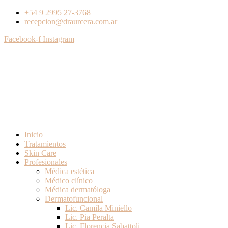
+54 9 2995 27-3768
recepcion@draurcera.com.ar
Facebook-f
Instagram
Inicio
Tratamientos
Skin Care
Profesionales
Médica estética
Médico clínico
Médica dermatóloga
Dermatofuncional
Lic. Camila Miniello
Lic. Pia Peralta
Lic. Florencia Sabattoli