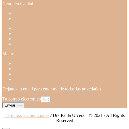
Neuquén Capital.
+54 9 2995 27-3768
recepcion@draurcera.com.ar
Inicio
Profesionales
Dra Paula Urcera
Contacto
Menu
Inicio
Profesionales
Dra Paula Urcera
Contacto
Dejanos tu email para enterarte de todas las novedades.
Tu correo electrónico
Enviar ⟶
Términos y Condiciones
/ Dra Paula Urcera – © 2021 / All Rights
Reserved