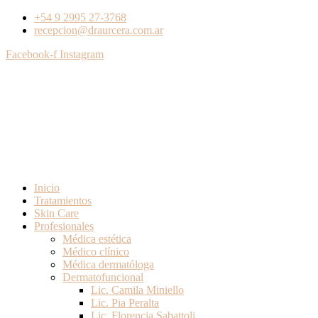
+54 9 2995 27-3768
recepcion@draurcera.com.ar
Facebook-f
Instagram
Inicio
Tratamientos
Skin Care
Profesionales
Médica estética
Médico clínico
Médica dermatóloga
Dermatofuncional
Lic. Camila Miniello
Lic. Pia Peralta
Lic. Florencia Sabattoli