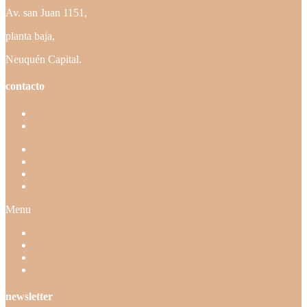
Av. san Juan 1151,
planta baja,
Neuquén Capital.
contacto
+54 9 2995 27-3768
drapaulaurcera@gmail.com
Inicio
Profesionales
Dra Paula Urcera
Contacto
Menu
Inicio
Profesionales
Dra Paula Urcera
Contacto
newsletter