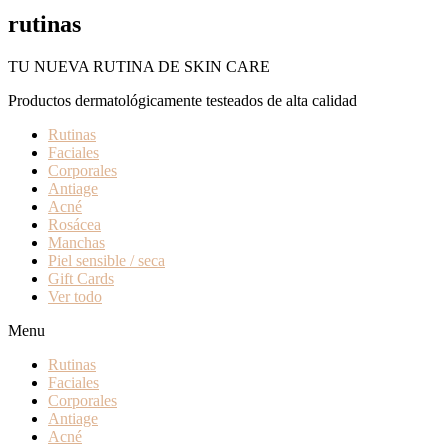
rutinas
TU NUEVA RUTINA DE SKIN CARE
Productos dermatológicamente testeados de alta calidad
Rutinas
Faciales
Corporales
Antiage
Acné
Rosácea
Manchas
Piel sensible / seca
Gift Cards
Ver todo
Menu
Rutinas
Faciales
Corporales
Antiage
Acné