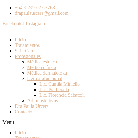
+54 9 2995 27-3768
drapaulaurcera@gmail.com
Facebook-f
Instagram
Inicio
Tratamientos
Skin Care
Profesionales
Médica estética
Médico clínico
Médica dermatóloga
Dermatofuncional
Lic. Camila Miniello
Lic. Pia Peralta
Lic. Florencia Sabattoli
Administrativos
Dra Paula Urcera
Contacto
Menu
Inicio