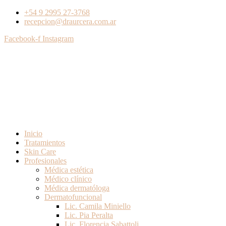
+54 9 2995 27-3768
recepcion@draurcera.com.ar
Facebook-f
Instagram
Inicio
Tratamientos
Skin Care
Profesionales
Médica estética
Médico clínico
Médica dermatóloga
Dermatofuncional
Lic. Camila Miniello
Lic. Pia Peralta
Lic. Florencia Sabattoli