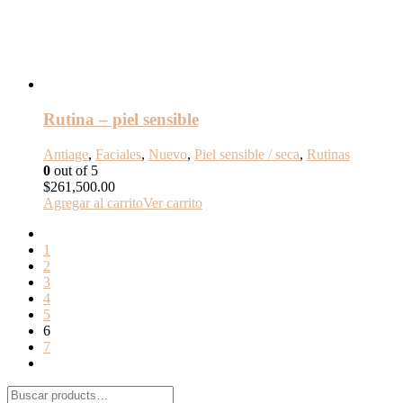
Rutina – piel sensible
Antiage
,
Faciales
,
Nuevo
,
Piel sensible / seca
,
Rutinas
0
out of 5
$
261,500.00
Agregar al carrito
Ver carrito
1
2
3
4
5
6
7