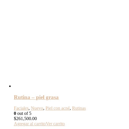
Rutina – piel grasa
Faciales
,
Nuevo
,
Piel con acné
,
Rutinas
0
out of 5
$
261,500.00
Agregar al carrito
Ver carrito