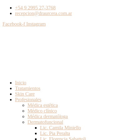
+54 9 2995 27-3768
recepcion@draurcera.com.ar
Facebook-f
Instagram
Inicio
Tratamientos
Skin Care
Profesionales
Médica estética
Médico clínico
Médica dermatóloga
Dermatofuncional
Lic. Camila Miniello
Lic. Pia Peralta
Lic. Florencia Sabattoli