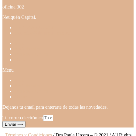
oficina 302
Neuquén Capital.
+54 9 2995 27-3768
recepcion@draurcera.com.ar
Inicio
Profesionales
Dra Paula Urcera
Contacto
Menu
Inicio
Profesionales
Dra Paula Urcera
Contacto
Dejanos tu email para enterarte de todas las novedades.
Tu correo electrónico
Enviar ⟶
Términos y Condiciones
/ Dra Paula Urcera – © 2021 / All Rights